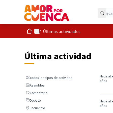
Inicio
Menú principal
/
Últimas actividades
Última actividad
Hace alr
Todos los tipos de actividad
Todos los tipos de actividad
años
Asamblea
Asamblea
Comentario
Comentario
Debate
Debate
Hace alr
años
Encuentro
Encuentro