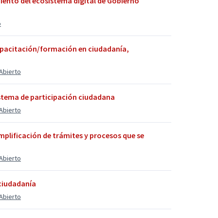
ento del ecosistema digital de Gobierno
o
apacitación/formación en ciudadanía,
Abierto
istema de participación ciudadana
Abierto
implificación de trámites y procesos que se
Abierto
 ciudadanía
Abierto