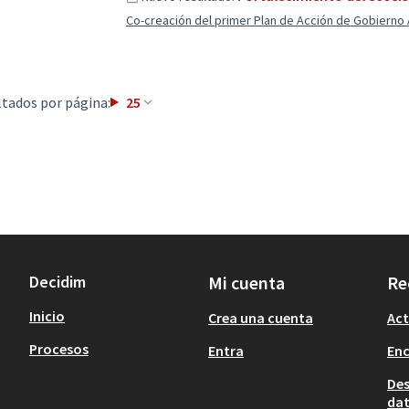
Co-creación del primer Plan de Acción de Gobierno 
tados por página:
25
Decidim
Mi cuenta
Re
Inicio
Crea una cuenta
Act
Procesos
Entra
En
Des
dat