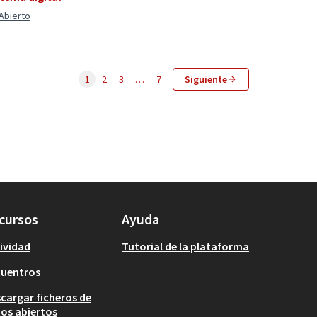
Abierto
1
2
3
…
7
Siguiente
cursos
Ayuda
ividad
Tutorial de la plataforma
cuentros
cargar ficheros de
os abiertos