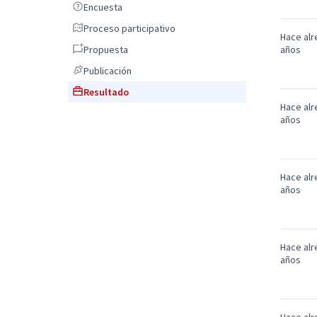
Encuesta
Encuesta
Proceso participativo
Proceso participativo
Hace alr
Propuesta
Propuesta
años
Publicación
Publicación
Resultado
Resultado
Hace alr
años
Hace alr
años
Hace alr
años