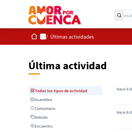
Inicio
Menú principal
/
Últimas actividades
Última actividad
Hace 6 d
Todos los tipos de actividad
Todos los tipos de actividad
Asamblea
Asamblea
Comentario
Comentario
Hace 6 d
Debate
Debate
Encuentro
Encuentro