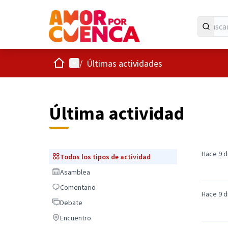
Inicio
Menú principal
/
Últimas actividades
Última actividad
Hace 9 d
Todos los tipos de actividad
Todos los tipos de actividad
Asamblea
Asamblea
Comentario
Comentario
Hace 9 d
Debate
Debate
Encuentro
Encuentro