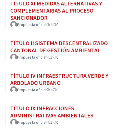
TÍTULO XI MEDIDAS ALTERNATIVAS Y
COMPLEMENTARIAS AL PROCESO
SANCIONADOR
Propuesta oficial
1
0
TÍTULO II SISTEMA DESCENTRALIZADO
CANTONAL DE GESTIÓN AMBIENTAL
Propuesta oficial
1
0
TÍTULO IV INFRAESTRUCTURA VERDE Y
ARBOLADO URBANO
Propuesta oficial
1
0
TÍTULO IX INFRACCIONES
ADMINISTRATIVAS AMBIENTALES
Propuesta oficial
1
0