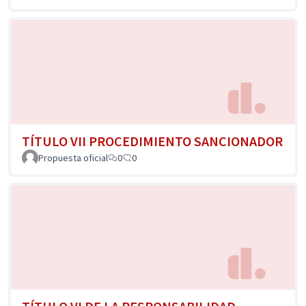
TÍTULO VII PROCEDIMIENTO SANCIONADOR
Propuesta oficial
0
0