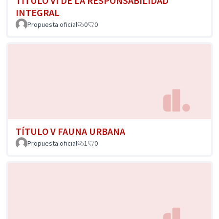
TÍTULO VI DE LA RESPONSABILIDAD
INTEGRAL
Propuesta oficial
0
0
TÍTULO V FAUNA URBANA
Propuesta oficial
1
0