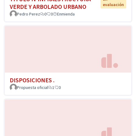
evaluación
VERDE Y ARBOLADO URBANO
Pedro Perez
0
0
Enmienda
DISPOSICIONES .
Propuesta oficial
1
0