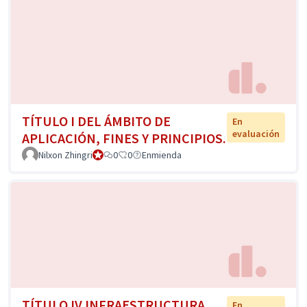
TÍTULO I DEL ÁMBITO DE
En
evaluación
APLICACIÓN, FINES Y PRINCIPIOS.
Nilxon Zhingri
Participante oficial
0
0
Enmienda
TÍTULO IV INFRAESTRUCTURA
En