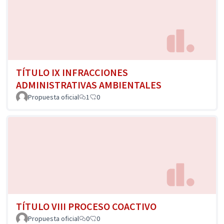
TÍTULO IX INFRACCIONES
ADMINISTRATIVAS AMBIENTALES
Propuesta oficial
1
0
TÍTULO VIII PROCESO COACTIVO
Propuesta oficial
0
0