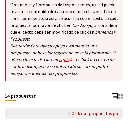
Ordenanza y 1 propueta de Dispociciones, usted puede
revisar el contenido de cada uno dando click en el título
correspondiente, si está de acuerdo con el texto de cada
propuesta, por favor de click en
Dar Apoyo
, si considera
que el texto debe ser modificado de click en
Enmendar
Propuesta.
Recuerde: Para dar su apoyo o enmendar una
propuesta, debe estar registrado en esta plataforma, si
aún no lo está de click en
aquí.
recibirá un correo de
(Abrir en una pestaña nueva)
confirmación, una vez confirmado su correo podrá
apoyar o enmendar las propuestas.
14 propuestas
Ordenar propuestas por: