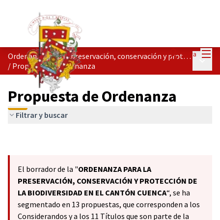
Menú
Entra
Ordenanza para la preservación, conservación y protección de la biodiversidad del cantón Cuenca.
Menú p
/
Propuesta de Ordenanza
Propuesta de Ordenanza
Filtrar y buscar
El borrador de la "
ORDENANZA PARA LA
PRESERVACIÓN, CONSERVACIÓN Y PROTECCIÓN DE
LA BIODIVERSIDAD EN EL CANTÓN CUENCA
“, se ha
segmentado en 13 propuestas, que corresponden a los
Considerandos y a los 11 Títulos que son parte de la