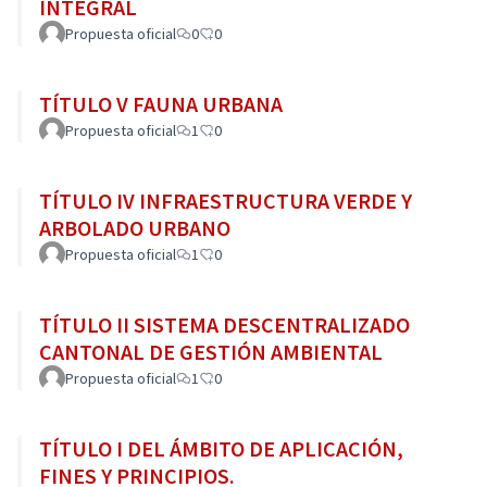
INTEGRAL
Propuesta oficial
0
0
TÍTULO V FAUNA URBANA
Propuesta oficial
1
0
TÍTULO IV INFRAESTRUCTURA VERDE Y
ARBOLADO URBANO
Propuesta oficial
1
0
TÍTULO II SISTEMA DESCENTRALIZADO
CANTONAL DE GESTIÓN AMBIENTAL
Propuesta oficial
1
0
TÍTULO I DEL ÁMBITO DE APLICACIÓN,
FINES Y PRINCIPIOS.