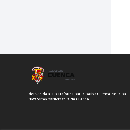
Bienvenida a la plataforma participativa Cuenca Participa.
Plataforma participativa de Cuenca.