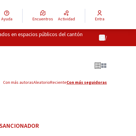
Ayuda
Encuentros
Actividad
Entra
zados en espacios públicos del cantón
Menú de usuari
/
Con más autoras
Aleatorio
Reciente
Con más seguidoras
 SANCIONADOR