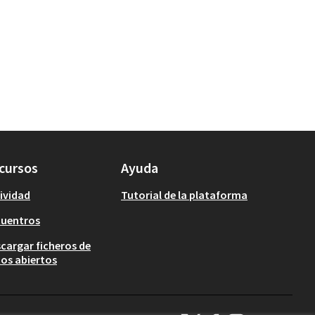
cursos
Ayuda
ividad
Tutorial de la plataforma
cuentros
cargar ficheros de
os abiertos