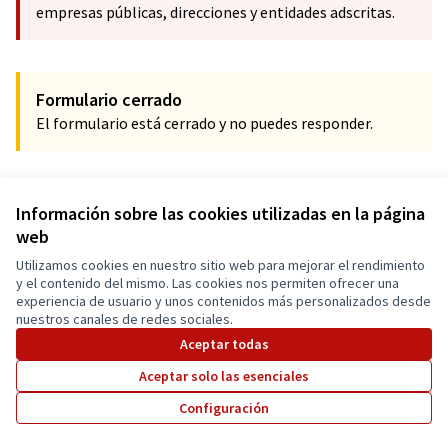
empresas públicas, direcciones y entidades adscritas.
Formulario cerrado
El formulario está cerrado y no puedes responder.
Información sobre las cookies utilizadas en la página
web
Utilizamos cookies en nuestro sitio web para mejorar el rendimiento
Términos y condiciones de uso
y el contenido del mismo. Las cookies nos permiten ofrecer una
Configuración de cookies
experiencia de usuario y unos contenidos más personalizados desde
Cuenca Participa en X
Cuenca Participa en Facebook
Cuenca Participa en Instagram
nuestros canales de redes sociales.
(Enlace externo)
(Enlace externo)
(Enlace externo)
Aceptar todas
Aceptar solo las esenciales
Con licenci
(Enlace exte
Configuración
(Enlace externo)
Web creada con
software libre
.
(Enlace externo)