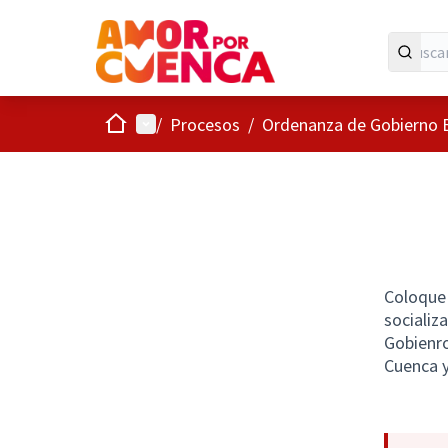
Inicio
Menú principal
/
Procesos
/
Ordenanza de Gobierno E
Coloque 
socializ
Gobienro
Cuenca y