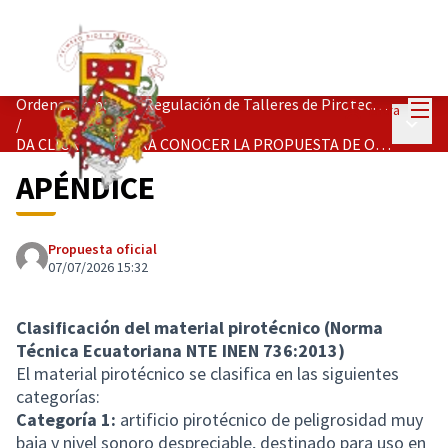
Menú
Ordenanza para la Regulación de Talleres de Pirotecnia Artesanal y de Espectáculos Pirotécnicos en el cantón Cuenca.
Entra
Menú p
/
DA CLICK AQUÍ PARA CONOCER LA PROPUESTA DE ORDENANZA Y REALIZAR TUS ENMIENDAS
APÉNDICE
Propuesta oficial
07/07/2026 15:32
Clasificación del material pirotécnico (Norma
Técnica Ecuatoriana NTE INEN 736:2013)
El material pirotécnico se clasifica en las siguientes
categorías:
Categoría 1:
artificio pirotécnico de peligrosidad muy
baja y nivel sonoro despreciable, destinado para uso en