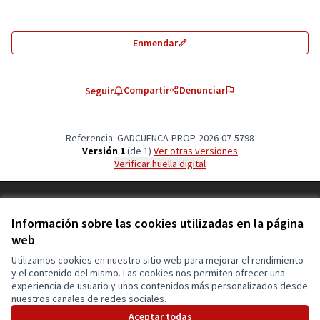
Enmendar
Compartir
Denunciar
Seguir
Referencia: GADCUENCA-PROP-2026-07-5798
Versión 1
(de 1)
ver otras versiones
Verificar huella digital
Términos y condiciones de uso
Configuración de cookies
Información sobre las cookies utilizadas en la página
Cuenca Participa en X
Cuenca Participa en Facebook
Cuenca Participa en Instagram
web
(Enlace externo)
(Enlace externo)
(Enlace externo)
Utilizamos cookies en nuestro sitio web para mejorar el rendimiento
y el contenido del mismo. Las cookies nos permiten ofrecer una
experiencia de usuario y unos contenidos más personalizados desde
Con licenci
(Enlace exte
nuestros canales de redes sociales.
(Enlace externo)
Web creada con
software libre
.
Aceptar todas