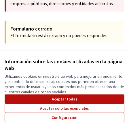
empresas públicas, direcciones y entidades adscritas.
Formulario cerrado
El formulario está cerrado y no puedes responder.
Información sobre las cookies utilizadas en la página
web
Utilizamos cookies en nuestro sitio web para mejorar el rendimiento
Términos y condiciones de uso
y el contenido del mismo. Las cookies nos permiten ofrecer una
Configuración de cookies
experiencia de usuario y unos contenidos más personalizados desde
Cuenca Participa en X
Cuenca Participa en Facebook
Cuenca Participa en Instagram
nuestros canales de redes sociales.
(Enlace externo)
(Enlace externo)
(Enlace externo)
Aceptar todas
Aceptar solo las esenciales
Con licenci
(Enlace exte
Configuración
(Enlace externo)
Web creada con
software libre
.
(Enlace externo)