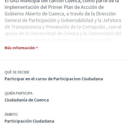
El GAD Municipal del cantón Cuenca, como parte de la
implementación del Primer Plan de Accción de
Gobierno Abierto de Cuenca, a través de la Dirección
General de Participación y Gobernabilidad y la Jefatura
de Transparencia y Prevención de la Corrupción , con el
apoyo de la Universidad de Cuenca y la Universidad del
Azuay, con el objetivo de promover la participación
ciudadana, ha desarrolado el MÓDULO DE
Más información
CAPACITACIÓN EN PARTICIPACIÓN CIUDADANA.
Esperamos que con la información brindada a través de
este medio, las y los ciudadanos adquieran conceptos
básicos y claves para que permita avanzar hacia la
QUÉ SE DECIDE
Participar en el curso de Participacion Ciudadana
construcción de una sociedad más participativa, justa,
incluyente y solidaria.
QUIÉN PARTICIPA
Ciudadanía de Cuenca
ÁMBITO
Participación Ciudadana