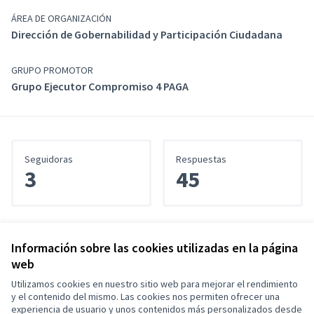
ÁREA DE ORGANIZACIÓN
Dirección de Gobernabilidad y Participación Ciudadana
GRUPO PROMOTOR
Grupo Ejecutor Compromiso 4 PAGA
Seguidoras
Respuestas
3
45
Información sobre las cookies utilizadas en la página
Referencia: GADCUENCA-PART-2025-10-25
web
Utilizamos cookies en nuestro sitio web para mejorar el rendimiento
Términos y condiciones de uso
y el contenido del mismo. Las cookies nos permiten ofrecer una
Configuración de cookies
experiencia de usuario y unos contenidos más personalizados desde
Cuenca Participa en X
Cuenca Participa en Facebook
Cuenca Participa en Instagram