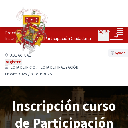
Menú
Entra
Procesos
/
Menú principa
Seguir
Inscripción curso de Participación Ciudadana
Ayuda
FASE ACTUAL
Registro
FECHA DE INICIO / FECHA DE FINALIZACIÓN
16 oct 2025 / 31 dic 2025
Inscripción curso
de Participación