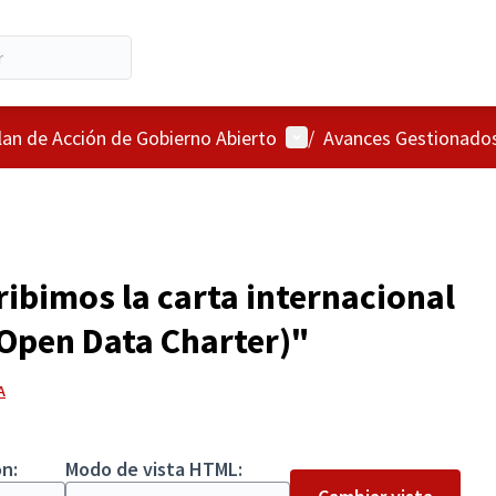
Menú de usuario
lan de Acción de Gobierno Abierto
/
Avances Gestionado
ibimos la carta internacional
 Open Data Charter)"
A
n:
Modo de vista HTML: