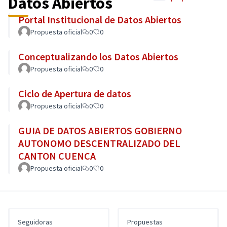
Datos Abiertos
y metodológicos requeridos para la publicación de
Portal Institucional de Datos Abiertos
datos, para lo cual, es indispensable la generación de
Propuesta oficial
0
0
procesos participativos de retroalimentación a su
contenido.
Conceptualizando los Datos Abiertos
Propuesta oficial
0
0
Ciclo de Apertura de datos
Propuesta oficial
0
0
GUIA DE DATOS ABIERTOS GOBIERNO
AUTONOMO DESCENTRALIZADO DEL
CANTON CUENCA
Propuesta oficial
0
0
Seguidoras
Propuestas