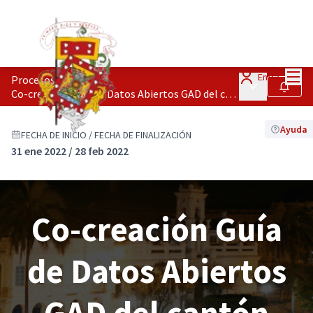
Menú
Entra
Procesos
/
Menú principa
Seguir
Co-creación Guía de Datos Abiertos GAD del cantón Cuenca
Ayuda
FECHA DE INICIO / FECHA DE FINALIZACIÓN
31 ene 2022 / 28 feb 2022
Co-creación Guía
de Datos Abiertos