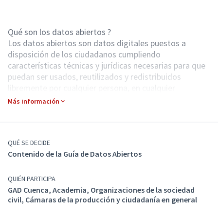
Qué son los datos abiertos ?
Los datos abiertos son datos digitales puestos a
disposición de los ciudadanos cumpliendo
características técnicas y jurídicas necesarias para que
puedan ser usados, reutilizados y redistribuidos
libremente por cualquier persona, en cualquier
momento y en cualquier lugar .
Más información
Qué es una Guía de Datos Abiertos
Una Guía de Datos abiertos es un documento que
QUÉ SE DECIDE
define las especificaciones metodológicas, técnicas,
Contenido de la Guía de Datos Abiertos
estándares y pautas a seguir para la publicación de
datos abiertos.
QUIÉN PARTICIPA
GAD Cuenca, Academia, Organizaciones de la sociedad
civil, Cámaras de la producción y ciudadanía en general
Con que finalidad se crea esta Guía de Datos Abiertos ?
Esta Guía de Datos Abiertos se crea con la finalidad de