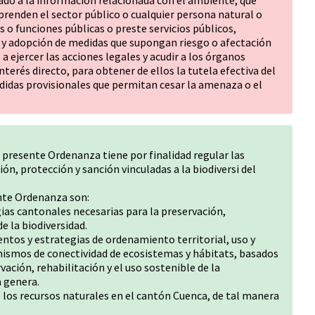
ado a la información relacionada con el ambiente, que
enden el sector público o cualquier persona natural o
 o funciones públicas o preste servicios públicos,
y adopción de medidas que supongan riesgo o afectación
 ejercer las acciones legales y acudir a los órganos
interés directo, para obtener de ellos la tutela efectiva del
didas provisionales que permitan cesar la amenaza o el
 presente Ordenanza tiene por finalidad regular las
ón, protección y sanción vinculadas a la biodiversi del
ente Ordenanza son:
gias cantonales necesarias para la preservación,
e la biodiversidad.
entos y estrategias de ordenamiento territorial, uso y
ismos de conectividad de ecosistemas y hábitats, basados
rvación, rehabilitación y el uso sostenible de la
a genera.
 los recursos naturales en el cantón Cuenca, de tal manera