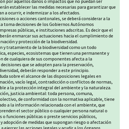
ón por aquellos daños o impactos que no puedan ser
eberán establecer las medidas necesarias para garantizar que
n a ocurrir, e indemnizar a los afectados.
ecisiones o acciones cantonales, se deberá considerar a la
 la toma decisiones de los Gobiernos Autónomos
presas públicas, e instituciones adscritas. Es decir que el
eberán enmarcar sus actuaciones hacia el cumplimiento de
rvación y protección de la biodiversidad.
ión y tratamiento de la biodiversidad como un todo
ca, especies, ecosistemas que tienen una permanente y
ón de cualquiera de sus componentes afecta a la
s decisiones que se adopten para la preservación,
iversidad, deberán responder a este principio.
 duda sobre el alcance de las disposiciones legales en
mación, vacío legal, contradicción o conflictos de normas,
ble a la protección integral del ambiente y la naturaleza.
ación, justicia ambiental: toda persona, comuna,
olectivo, de conformidad con la normativa aplicable, tiene
ado a la información relacionada con el ambiente, que
enden el sector público o cualquier persona natural o
 o funciones públicas o preste servicios públicos,
y adopción de medidas que supongan riesgo o afectación
 ejercer las acciones legales y acudir a los órganos