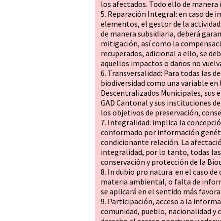
los afectados. Todo ello de manera 
5. Reparación Integral: en caso de i
elementos, el gestor de la actividad
de manera subsidiaria, deberá garan
mitigación, así como la compensaci
recuperados, adicional a ello, se d
aquellos impactos o daños no vuelva
6. Transversalidad: Para todas las d
biodiversidad como una variable en
Descentralizados Municipales, sus em
GAD Cantonal y sus instituciones d
los objetivos de preservación, conse
7. Integralidad: implica la concepc
conformado por información genéti
condicionante relación. La afectaci
integralidad, por lo tanto, todas la
conservación y protección de la Biod
8. In dubio pro natura: en el caso de
materia ambiental, o falta de infor
se aplicará en el sentido más favora
9. Participación, acceso a la inform
comunidad, pueblo, nacionalidad y c