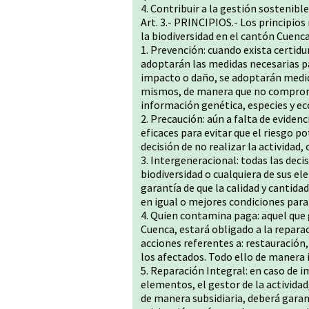
4. Contribuir a la gestión sostenible 
Art. 3.- PRINCIPIOS.- Los principios
la biodiversidad en el cantón Cuenca
1. Prevención: cuando exista certid
adoptarán las medidas necesarias pa
impacto o daño, se adoptarán medid
mismos, de manera que no comprome
información genética, especies y e
2. Precaución: aún a falta de eviden
eficaces para evitar que el riesgo po
decisión de no realizar la actividad,
3. Intergeneracional: todas las deci
biodiversidad o cualquiera de sus e
garantía de que la calidad y cantida
en igual o mejores condiciones para
4. Quien contamina paga: aquel que 
Cuenca, estará obligado a la reparac
acciones referentes a: restauració
los afectados. Todo ello de manera 
5. Reparación Integral: en caso de i
elementos, el gestor de la actividad
de manera subsidiaria, deberá garan