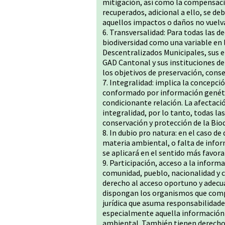
mitigación, así como la compensaci
recuperados, adicional a ello, se d
aquellos impactos o daños no vuelva
6. Transversalidad: Para todas las d
biodiversidad como una variable en
Descentralizados Municipales, sus em
GAD Cantonal y sus instituciones d
los objetivos de preservación, conse
7. Integralidad: implica la concepc
conformado por información genéti
condicionante relación. La afectaci
integralidad, por lo tanto, todas la
conservación y protección de la Biod
8. In dubio pro natura: en el caso de
materia ambiental, o falta de infor
se aplicará en el sentido más favora
9. Participación, acceso a la inform
comunidad, pueblo, nacionalidad y c
derecho al acceso oportuno y adecu
dispongan los organismos que compr
jurídica que asuma responsabilidades
especialmente aquella información 
ambiental. También tienen derecho a