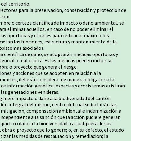
del territorio.
 rectores para la preservación, conservación y protección de
 son:
umbre o certeza científica de impacto o daño ambiental, se
ra eliminar aquellos, en caso de no poder eliminar el
as oportunas y eficaces para reducir al máximo los
tan las funciones, estructura y mantenimiento de la
cosistemas asociados.
cia científica de daño, se adoptarán medidas oportunas y
tencial o real ocurra. Estas medidas pueden incluir la
 obra o proyecto que genera el riesgo.
siones y acciones que se adopten en relación a la
lementos, deberán considerar de manera obligatoria la
d de información genética, especies y ecosistemas existirán
 las generaciones venideras.
genere impacto o daño a la biodiversidad del cantón
ión integral del mismo, dentro del cual se incluirán las
n, mitigación, compensación ambiental e indemnización a
independiente a la sanción que la acción pudiere generar.
mpacto o daño a la biodiversidad o a cualquiera de sus
, obra o proyecto que lo genere; o, en su defecto, el estado
tizar las medidas de restauración y remediación; la