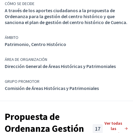
Patrimoniales ha elaborado la presente ordenanza, que
CÓMO SE DECIDE
busca normar el procedimiento y la gestión para la
A través de los aportes ciudadanos a la propuesta de
Ordenanza para la gestión del centro histórico y que
protección, conservación, salvaguarda y difusión del
sanciona el plan de gestión del centro histórico de Cuenca.
patrimonio cultural, así como también el control
adecuado y eficiente del uso y ocupación del suelo en el
Centro Histórico de Cuenca, el Conjunto Urbano
ÁMBITO
Patrimonio, Centro Histórico
Arquitectónico de Cristo Rey de Cullca, demás Áreas
Históricas y Patrimoniales del cantón Cuenca, con la
finalidad de alcanzar un desarrollar armónico de
ÁREA DE ORGANIZACIÓN
acuerdo a una planificación integral, y propender al
Dirección General de Áreas Históricas y Patrimoniales
buen vivir de acuerdo a la vocación de cada uno de los
polígonos de intervención territorial o ejes de
GRUPO PROMOTOR
aprovechamiento urbanístico, implementando la
Comisión de Áreas Históricas y Patrimoniales
competencia exclusiva de “preservar, mantener y
difundir el patrimonio cultural del Cantón”.
Propuesta de
Ver todas
Ordenanza Gestión
17
las