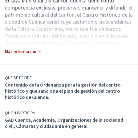
El GAD Municipal del cantón Cuenca tiene como
competencia exclusiva preservar, mantener y difundir el
patrimonio cultural del cantón, el Centro Histórico de la
ciudad de Cuenca constituye testimonio trascendental
de la Cultura Ecuatoriana, por lo que fue declarado
Patrimonio Cultural del Estado, inscribió en la lista de
Bienes de Valor Universal Excepcional y declarado
como Patrimonio Cultural de la Humanidad.
Más información
La gestión del uso y aprovechamiento del suelo es
trascendental para el adecuado equilibrio de las
actividades que se desarrollan en las Áreas Históricas y
QUÉ SE DECIDE
Contenido de la Ordenanza para la gestión del centro
Patrimoniales del cantón Cuenca y que, para el I.
histórico y que sanciona el plan de gestión del centro
Concejo Cantonal de Cuenca, la preservación y
histórico de Cuenca.
conservación del Patrimonio cultural del cantón Cuenca
constituye una prioridad institucional en pro del interés
QUIÉN PARTICIPA
público.
GAD Cuenca, Academia, Organizaciones de la sociedad
civil, Cámaras y ciudadanía en general
Con este antecedente, el GAD Municipal del cantón
Cuenca a través de su Dirección de Areas Históricas y