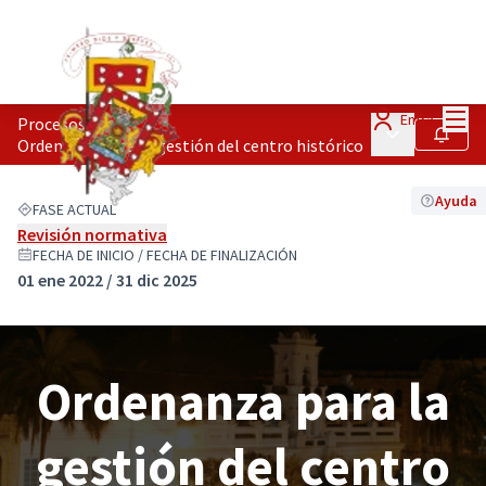
Menú
Entra
Procesos
/
Menú principa
Seguir
Ordenanza para la gestión del centro histórico
Ayuda
FASE ACTUAL
Revisión normativa
FECHA DE INICIO / FECHA DE FINALIZACIÓN
01 ene 2022 / 31 dic 2025
Ordenanza para la
gestión del centro