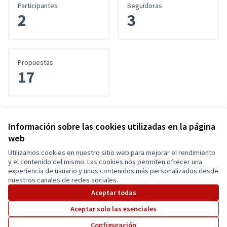
Participantes
Seguidoras
2
3
Propuestas
17
Información sobre las cookies utilizadas en la página
Referencia: GADCUENCA-PART-2025-03-22
web
Utilizamos cookies en nuestro sitio web para mejorar el rendimiento
Términos y condiciones de uso
y el contenido del mismo. Las cookies nos permiten ofrecer una
Configuración de cookies
experiencia de usuario y unos contenidos más personalizados desde
Cuenca Participa en X
Cuenca Participa en Facebook
Cuenca Participa en Instagram
nuestros canales de redes sociales.
(Enlace externo)
(Enlace externo)
(Enlace externo)
Aceptar todas
Aceptar solo las esenciales
Con licenci
(Enlace exte
Configuración