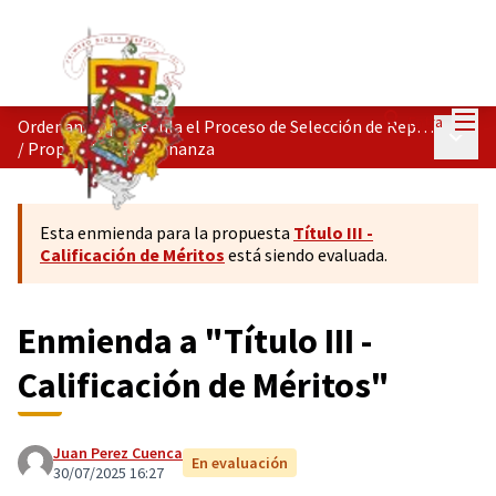
Menú
Entra
Ordenanza que regula el Proceso de Selección de Representantes de la Ciudadanía.
Menú p
/
Propuesta de Ordenanza
Esta enmienda para la propuesta
Título III -
Calificación de Méritos
está siendo evaluada.
Enmienda a "Título III -
Calificación de Méritos"
Juan Perez Cuenca
En evaluación
30/07/2025 16:27