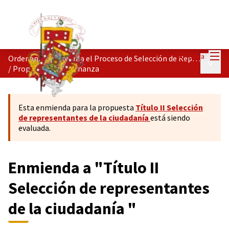
Menú
Entra
Ordenanza que regula el Proceso de Selección de Representantes de la Ciudadanía.
Menú p
/
Propuesta de Ordenanza
Esta enmienda para la propuesta
Título II Selección
de representantes de la ciudadanía
está siendo
evaluada.
Enmienda a "Título II
Selección de representantes
de la ciudadanía "