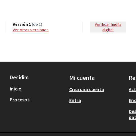
Versión 1
(de 1)
Verificar huella
ver otras versiones
digital
Decidim
Mi cuenta
Re
Inicio
Crea una cuenta
Act
Procesos
Entra
En
Des
dat