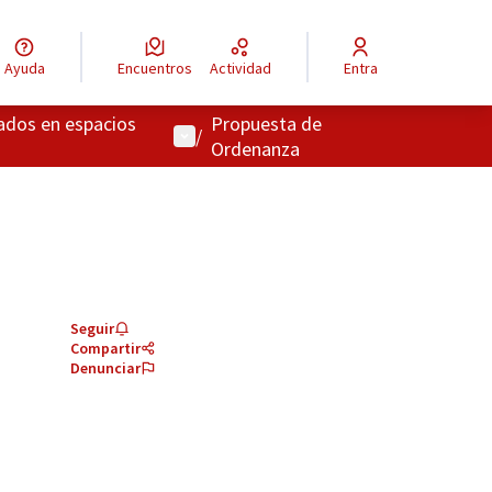
Ayuda
Encuentros
Actividad
Entra
zados en espacios
Propuesta de
Menú de usuario
/
Ordenanza
Seguir
Compartir
Denunciar