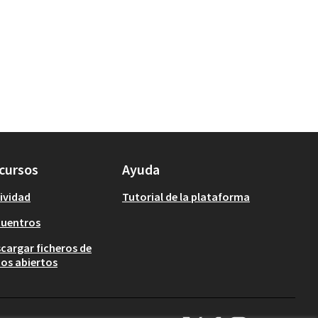
cursos
Ayuda
ividad
Tutorial de la plataforma
cuentros
cargar ficheros de
os abiertos