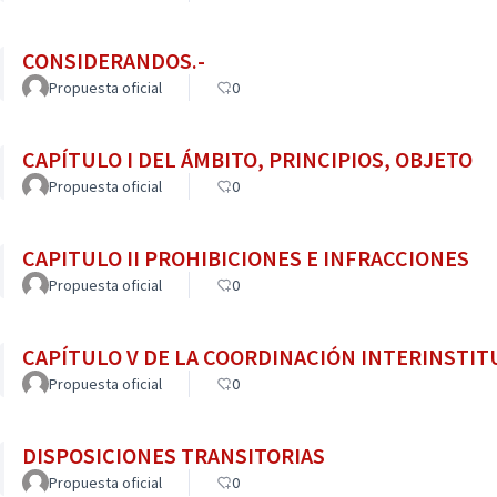
CONSIDERANDOS.-
Propuesta oficial
0
CAPÍTULO I DEL ÁMBITO, PRINCIPIOS, OBJETO
Propuesta oficial
0
CAPITULO II PROHIBICIONES E INFRACCIONES
Propuesta oficial
0
CAPÍTULO V DE LA COORDINACIÓN INTERINS
Propuesta oficial
0
DISPOSICIONES TRANSITORIAS
Propuesta oficial
0