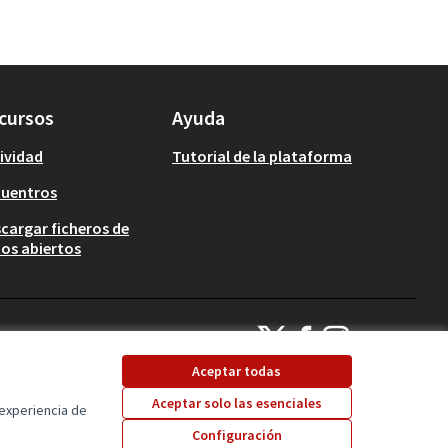
cursos
Ayuda
ividad
Tutorial de la plataforma
cuentros
cargar ficheros de
os abiertos
Cuenca Participa en X
Cuenca Participa en Faceb
Cuenca Participa en 
(Enlace externo)
(Enlace externo)
(Enlace externo)
Aceptar todas
Aceptar solo las esenciales
 experiencia de
Con licencia Creative 
(Enlace externo)
Configuración