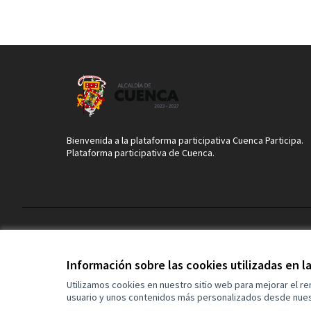
Bienvenida a la plataforma participativa Cuenca Participa.
Plataforma participativa de Cuenca.
Términos y condiciones de uso
Configuración de cookies
Información sobre las cookies utilizadas en 
Utilizamos cookies en nuestro sitio web para mejorar el r
usuario y unos contenidos más personalizados desde nues
(Enlace externo)
Web creada con
software libre
.