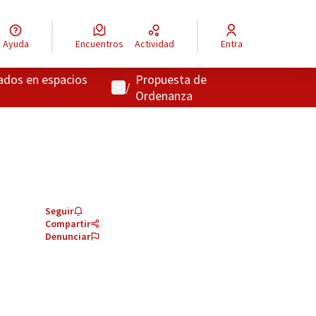
Ayuda
Encuentros
Actividad
Entra
zados en espacios
Propuesta de
Menú de usuario
/
Ordenanza
Seguir
Compartir
Denunciar