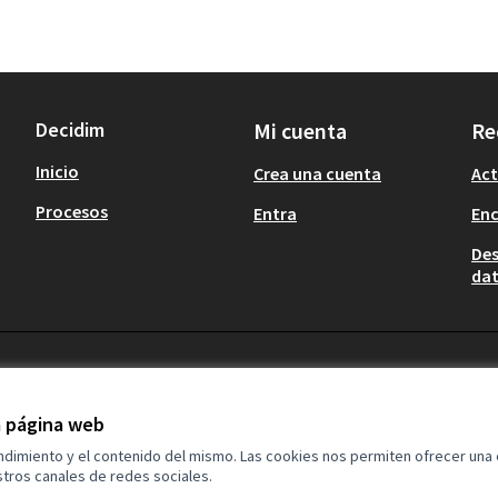
Decidim
Mi cuenta
Re
Inicio
Crea una cuenta
Act
Procesos
Entra
En
Des
dat
la página web
endimiento y el contenido del mismo. Las cookies nos permiten ofrecer una
tros canales de redes sociales.