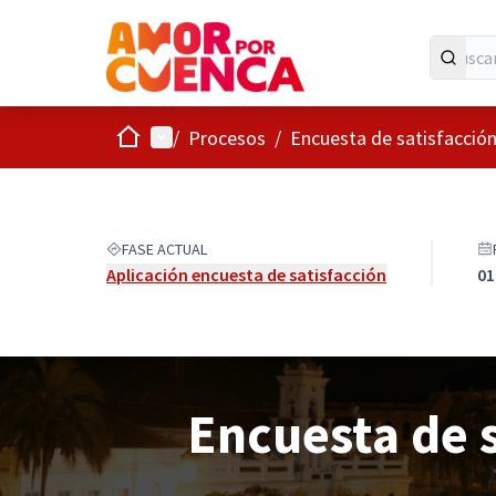
Inicio
Menú principal
/
Procesos
/
Encuesta de satisfacción
FASE ACTUAL
Aplicación encuesta de satisfacción
01
Encuesta de s