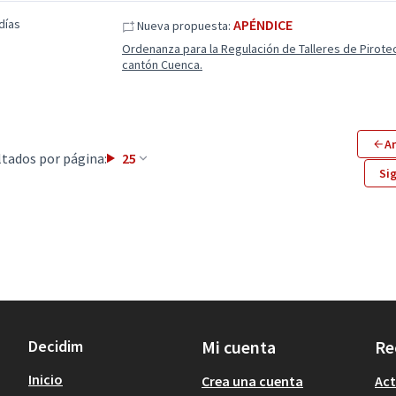
días
APÉNDICE
Nueva propuesta:
Ordenanza para la Regulación de Talleres de Pirote
cantón Cuenca.
An
tados por página:
25
Si
Decidim
Mi cuenta
Re
Inicio
Crea una cuenta
Act