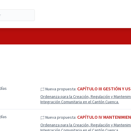
días
CAPÍTULO III GESTIÓN Y U
Nueva propuesta:
Ordenanza para la Creación, Regulación y Manteni
Integración Comunitaria en el Cantón Cuenca.
días
CAPÍTULO IV MANTENIMIEN
Nueva propuesta:
Ordenanza para la Creación, Regulación y Manteni
Integración Comunitaria en el Cantón Cuenca.