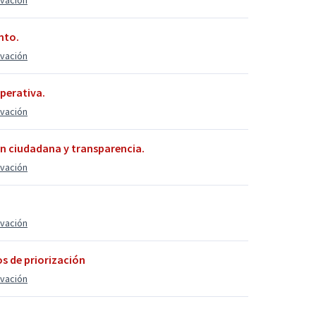
ovación
nto.
ovación
perativa.
ovación
ón ciudadana y transparencia.
ovación
ovación
os de priorización
ovación