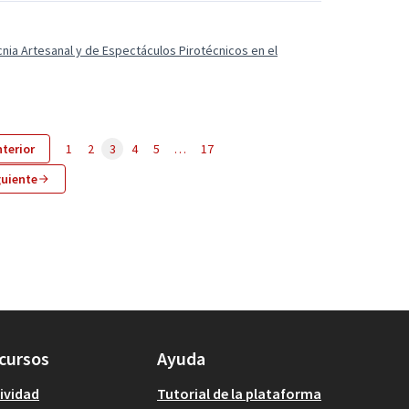
cnia Artesanal y de Espectáculos Pirotécnicos en el
terior
1
2
3
4
5
…
17
guiente
cursos
Ayuda
ividad
Tutorial de la plataforma