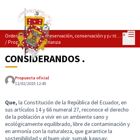
Menú
Entra
Ordenanza para la preservación, conservación y protección de la biodiversidad del cantón Cuenca.
Menú p
/
Propuesta de Ordenanza
CONSIDERANDOS .
Propuesta oficial
12/02/2025 12:45
Que,
la Constitución de la República del Ecuador, en
sus artículos 14 y 66 numeral 27, reconoce el derecho
de la población a vivir en un ambiente sano y
ecológicamente equilibrado, libre de contaminación y
en armonía con la naturaleza, que garantice la
sostenibilidad y el buen vivir, sumak kawsay;