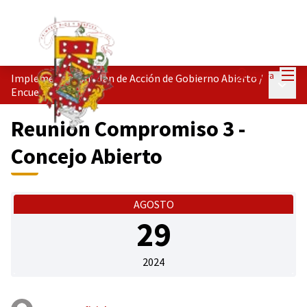
Menú
Entra
Implementación Plan de Acción de Gobierno Abierto
/
Menú p
Encuentros
Reunión Compromiso 3 -
Concejo Abierto
AGOSTO
29
2024