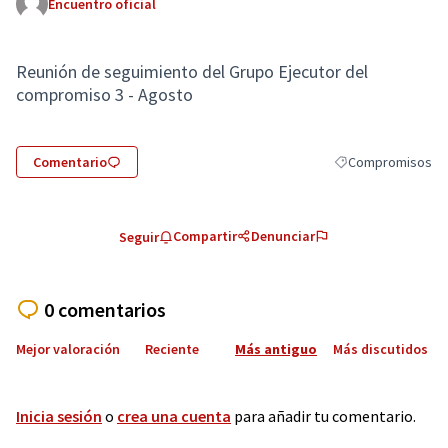
Encuentro oficial
Reunión de seguimiento del Grupo Ejecutor del
compromiso 3 - Agosto
Comentario
Compromisos
Resultados al filtr
Compartir
Denunciar
Seguir
0 comentarios
Mejor valoración
Reciente
Más antiguo
Más discutidos
Inicia sesión
o
crea una cuenta
para añadir tu comentario.