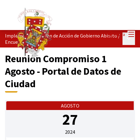
Menú
Entra
Implementación Plan de Acción de Gobierno Abierto
/
Menú p
Encuentros
Reunión Compromiso 1
Agosto - Portal de Datos de
Ciudad
AGOSTO
27
2024