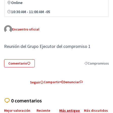
Online
10:30 AM
-
11:00 AM -05
Encuentro oficial
Reunión del Grupo Ejecutor del compromiso 1
Comentario
Compromisos
Resultados al filtr
Compartir
Denunciar
Seguir
0 comentarios
Mejor valoración
Reciente
Más antiguo
Más discutidos