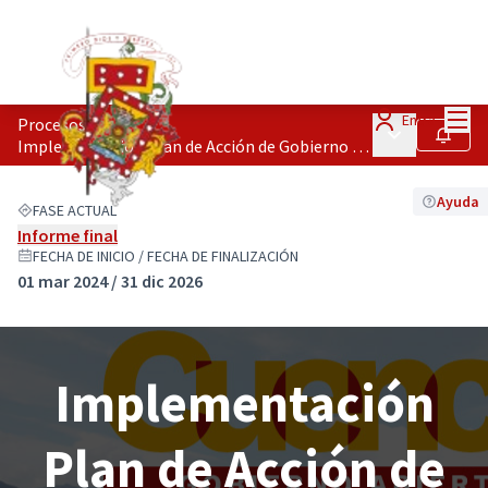
Menú
Entra
Procesos
/
Menú principa
Seguir
Implementación Plan de Acción de Gobierno Abierto
Ayuda
FASE ACTUAL
Informe final
FECHA DE INICIO / FECHA DE FINALIZACIÓN
01 mar 2024 / 31 dic 2026
Implementación
Plan de Acción de