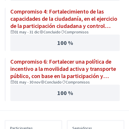
Compromiso 4: Fortalecimiento de las
capacidades de la ciudadanía, en el ejercicio
de la participación ciudadana y control
social
01 may - 31 dic
Concluido
Compromisos
100 %
Compromiso 6: Fortalecer una política de
incentivo a la movilidad activa y transporte
público, con base en la participación y
colaboración ciudadana
01 may - 30 nov
Concluido
Compromisos
100 %
Participantes
Seguidoras