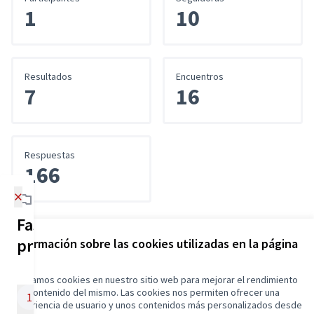
1
10
Resultados
Encuentros
7
16
Respuestas
166
×
Fases del
proceso
Información sobre las cookies utilizadas en la página
Referencia: GADCUENCA-PART-2023-05-13
web
Utilizamos cookies en nuestro sitio web para mejorar el rendimiento
Términos y condiciones de uso
y el contenido del mismo. Las cookies nos permiten ofrecer una
Configuración de cookies
Firma de Actas-
1
experiencia de usuario y unos contenidos más personalizados desde
Cuenca Participa en X
Cuenca Participa en Facebook
Cuenca Participa en Instagram
Compromiso