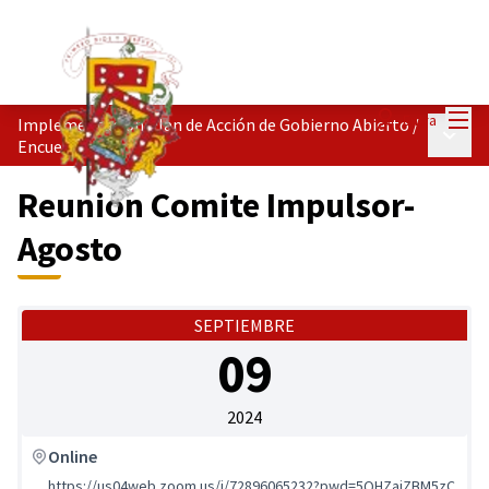
Menú
Entra
Implementación Plan de Acción de Gobierno Abierto
/
Menú p
Encuentros
Reunión Comite Impulsor-
Agosto
SEPTIEMBRE
09
2024
Online
https://us04web.zoom.us/j/72896065232?pwd=5QHZaiZBM5zC