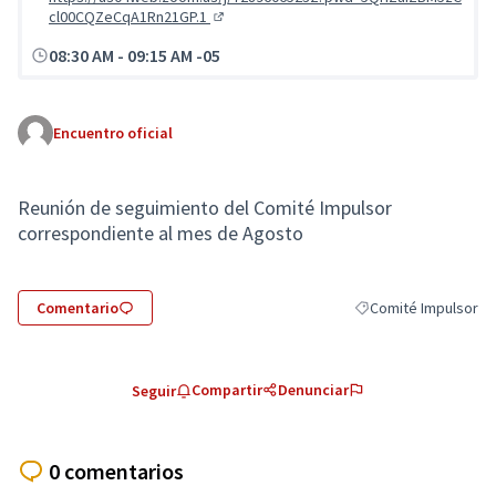
cl00CQZeCqA1Rn21GP.1
(Enlace externo)
08:30 AM
-
09:15 AM -05
Encuentro oficial
Reunión de seguimiento del Comité Impulsor
correspondiente al mes de Agosto
Comentario
Comité Impulsor
Resultados al filtrar 
Compartir
Denunciar
Seguir
0 comentarios