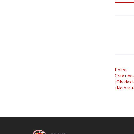
Entra
Crea una
¿Olvidast
¿No has r