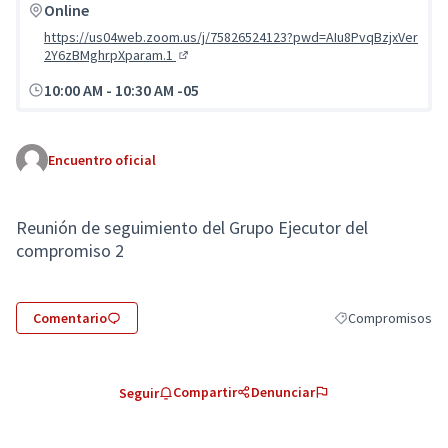
Online
https://us04web.zoom.us/j/75826524123?pwd=AIu8PvqBzjxVer
2Y6zBMghrpXparam.1
(Enlace externo)
10:00 AM
-
10:30 AM -05
Encuentro oficial
Reunión de seguimiento del Grupo Ejecutor del
compromiso 2
Comentario
Compromisos
Resultados al filtr
Compartir
Denunciar
Seguir