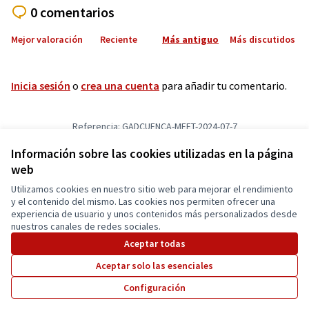
0 comentarios
Mejor valoración
Reciente
Más antiguo
Más discutidos
Inicia sesión
o
crea una cuenta
para añadir tu comentario.
Referencia: GADCUENCA-MEET-2024-07-7
Versión 3
(de 3)
ver otras versiones
Añadir al calendario
Información sobre las cookies utilizadas en la página
web
Utilizamos cookies en nuestro sitio web para mejorar el rendimiento
Términos y condiciones de uso
y el contenido del mismo. Las cookies nos permiten ofrecer una
Configuración de cookies
experiencia de usuario y unos contenidos más personalizados desde
Cuenca Participa en X
Cuenca Participa en Facebook
Cuenca Participa en Instagram
nuestros canales de redes sociales.
(Enlace externo)
(Enlace externo)
(Enlace externo)
Aceptar todas
Aceptar solo las esenciales
Con licenci
(Enlace exte
Configuración
(Enlace externo)
Web creada con
software libre
.
(Enlace externo)