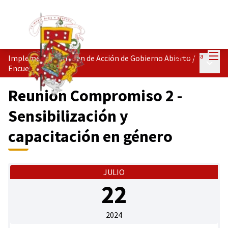
Menú
Entra
Implementación Plan de Acción de Gobierno Abierto
/
Menú p
Encuentros
Reunión Compromiso 2 -
Sensibilización y
capacitación en género
JULIO
22
2024